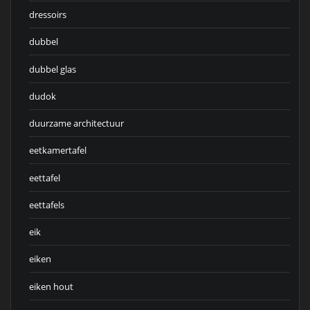
dressoirs
dubbel
dubbel glas
dudok
duurzame architectuur
eetkamertafel
eettafel
eettafels
eik
eiken
eiken hout