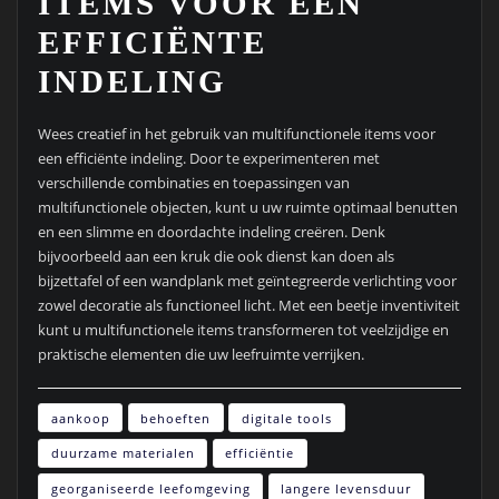
ITEMS VOOR EEN
EFFICIËNTE
INDELING
Wees creatief in het gebruik van multifunctionele items voor
een efficiënte indeling. Door te experimenteren met
verschillende combinaties en toepassingen van
multifunctionele objecten, kunt u uw ruimte optimaal benutten
en een slimme en doordachte indeling creëren. Denk
bijvoorbeeld aan een kruk die ook dienst kan doen als
bijzettafel of een wandplank met geïntegreerde verlichting voor
zowel decoratie als functioneel licht. Met een beetje inventiviteit
kunt u multifunctionele items transformeren tot veelzijdige en
praktische elementen die uw leefruimte verrijken.
aankoop
behoeften
digitale tools
duurzame materialen
efficiëntie
georganiseerde leefomgeving
langere levensduur