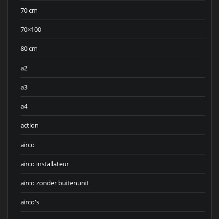
70 cm
70×100
80 cm
a2
a3
a4
action
airco
airco installateur
airco zonder buitenunit
airco's