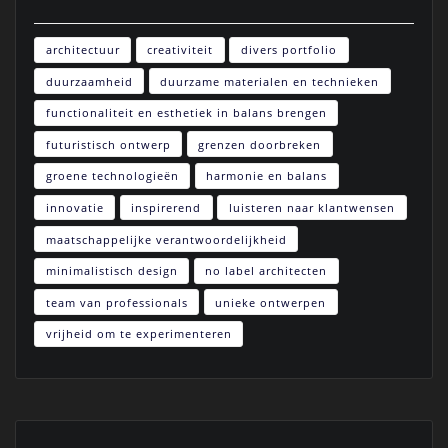
architectuur
creativiteit
divers portfolio
duurzaamheid
duurzame materialen en technieken
functionaliteit en esthetiek in balans brengen
futuristisch ontwerp
grenzen doorbreken
groene technologieën
harmonie en balans
innovatie
inspirerend
luisteren naar klantwensen
maatschappelijke verantwoordelijkheid
minimalistisch design
no label architecten
team van professionals
unieke ontwerpen
vrijheid om te experimenteren