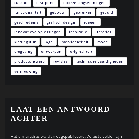
cultuur
discipline
doorzettingsvermogen
functionaliteit
gebouw
gebruiker
geduld
geschiedenis
grafisch design
ideeën
innovatieve oplossingen
inspiratie
iteraties
kledingstuk
logo
merkidentiteit
mode
omgeving
ontwerpen
originaliteit
productontwerp
revisies
technische vaardigheden
vernieuwing
LAAT EEN ANTWOORD
ACHTER
Het e-mailadres wordt niet gepubliceerd.
Vereiste velden zijn