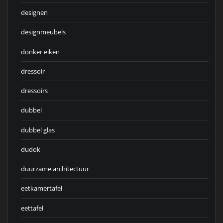
designen
designmeubels
donker eiken
dressoir
dressoirs
dubbel
dubbel glas
dudok
duurzame architectuur
eetkamertafel
eettafel