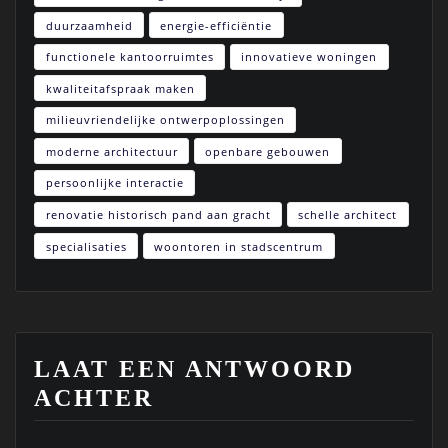
duurzaamheid
energie-efficiëntie
functionele kantoorruimtes
innovatieve woningen
kwaliteitafspraak maken
milieuvriendelijke ontwerpoplossingen
moderne architectuur
openbare gebouwen
persoonlijke interactie
renovatie historisch pand aan gracht
schelle architect
specialisaties
woontoren in stadscentrum
LAAT EEN ANTWOORD
ACHTER