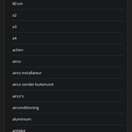
80 cm
a2
a3
a4
action
airco
airco installateur
airco zonder buitenunit
airco's
airconditioning
aluminium
antieke