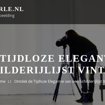
RLE.NL
beelding
TIJDLOZE ELEGAN
ILDERIJLIJST VIN
ome
Ontdek de Tijdloze Elegantie van een Schilderijlijst 