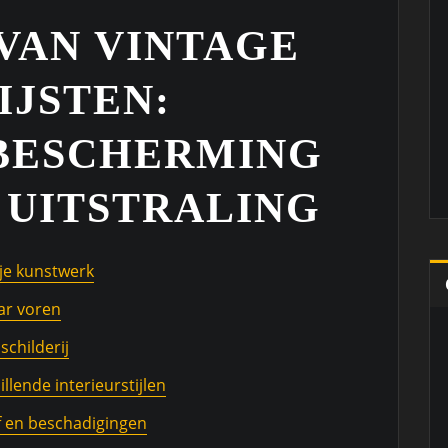
VAN VINTAGE
IJSTEN:
 BESCHERMING
 UITSTRALING
 je kunstwerk
aar voren
schilderij
illende interieurstijlen
f en beschadigingen