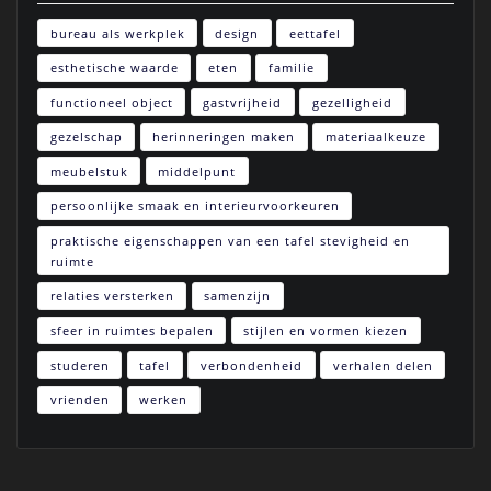
bureau als werkplek
design
eettafel
esthetische waarde
eten
familie
functioneel object
gastvrijheid
gezelligheid
gezelschap
herinneringen maken
materiaalkeuze
meubelstuk
middelpunt
persoonlijke smaak en interieurvoorkeuren
praktische eigenschappen van een tafel stevigheid en
ruimte
relaties versterken
samenzijn
sfeer in ruimtes bepalen
stijlen en vormen kiezen
studeren
tafel
verbondenheid
verhalen delen
vrienden
werken