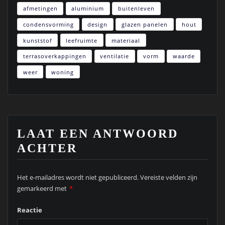
afmetingen
aluminium
buitenleven
condensvorming
design
glazen panelen
hout
kunststof
leefruimte
materiaal
terrasoverkappingen
ventilatie
vorm
waarde
weer
woning
LAAT EEN ANTWOORD
ACHTER
Het e-mailadres wordt niet gepubliceerd.
Vereiste velden zijn
gemarkeerd met
*
Reactie