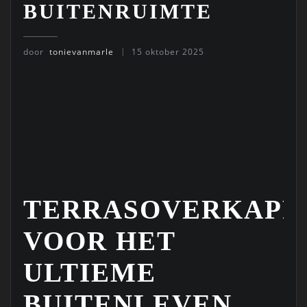
BUITENRUIMTE
door
tonievanmarle
15 oktober 2025
TERRASOVERKAPP
VOOR HET
ULTIEME
BUITENLEVEN