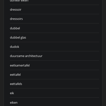
donker eiken
dressoir
dressoirs
dubbel
dubbel glas
dudok
duurzame architectuur
eetkamertafel
eettafel
eettafels
eik
eiken