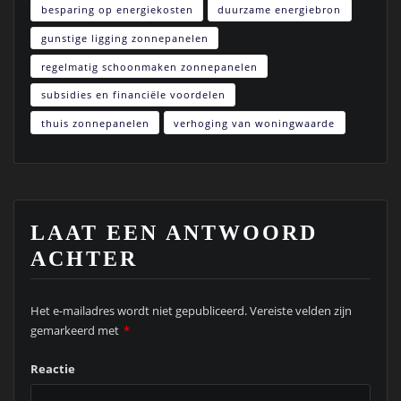
besparing op energiekosten
duurzame energiebron
gunstige ligging zonnepanelen
regelmatig schoonmaken zonnepanelen
subsidies en financiële voordelen
thuis zonnepanelen
verhoging van woningwaarde
LAAT EEN ANTWOORD
ACHTER
Het e-mailadres wordt niet gepubliceerd.
Vereiste velden zijn
gemarkeerd met
*
Reactie