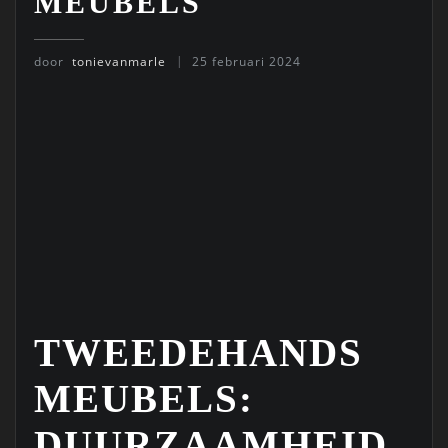
MEUBELS
door
tonievanmarle
25 februari 2024
TWEEDEHANDS
MEUBELS:
DUURZAAMHEID