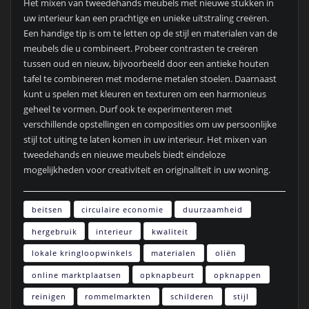
Het mixen van tweedehands meubels met nieuwe stukken in
uw interieur kan een prachtige en unieke uitstraling creëren.
Een handige tip is om te letten op de stijl en materialen van de
meubels die u combineert. Probeer contrasten te creëren
tussen oud en nieuw, bijvoorbeeld door een antieke houten
tafel te combineren met moderne metalen stoelen. Daarnaast
kunt u spelen met kleuren en texturen om een harmonieus
geheel te vormen. Durf ook te experimenteren met
verschillende opstellingen en composities om uw persoonlijke
stijl tot uiting te laten komen in uw interieur. Het mixen van
tweedehands en nieuwe meubels biedt eindeloze
mogelijkheden voor creativiteit en originaliteit in uw woning.
beitsen
circulaire economie
duurzaamheid
hergebruik
interieur
kwaliteit
lokale kringloopwinkels
materialen
oliën
online marktplaatsen
opknapbeurt
opknappen
reinigen
rommelmarkten
schilderen
stijl