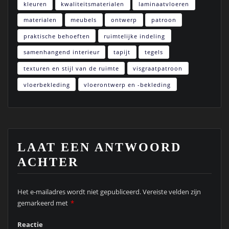
kleuren
kwaliteitsmaterialen
laminaatvloeren
materialen
meubels
ontwerp
patroon
praktische behoeften
ruimtelijke indeling
samenhangend interieur
tapijt
tegels
texturen en stijl van de ruimte
visgraatpatroon
vloerbekleding
vloerontwerp en -bekleding
LAAT EEN ANTWOORD
ACHTER
Het e-mailadres wordt niet gepubliceerd.
Vereiste velden zijn
gemarkeerd met
*
Reactie