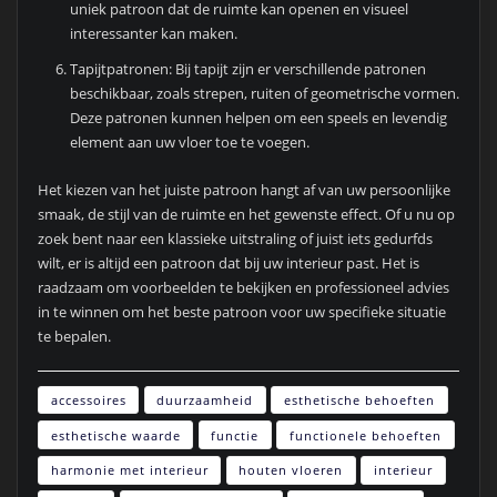
uniek patroon dat de ruimte kan openen en visueel
interessanter kan maken.
Tapijtpatronen: Bij tapijt zijn er verschillende patronen
beschikbaar, zoals strepen, ruiten of geometrische vormen.
Deze patronen kunnen helpen om een speels en levendig
element aan uw vloer toe te voegen.
Het kiezen van het juiste patroon hangt af van uw persoonlijke
smaak, de stijl van de ruimte en het gewenste effect. Of u nu op
zoek bent naar een klassieke uitstraling of juist iets gedurfds
wilt, er is altijd een patroon dat bij uw interieur past. Het is
raadzaam om voorbeelden te bekijken en professioneel advies
in te winnen om het beste patroon voor uw specifieke situatie
te bepalen.
accessoires
duurzaamheid
esthetische behoeften
esthetische waarde
functie
functionele behoeften
harmonie met interieur
houten vloeren
interieur