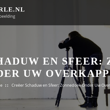
RLE.NL
beelding
HADUW EN SFEER:
DER UW OVERKAPP
e
Creëer Schaduw en Sfeer: Zonnedoek Onder Uw Ove