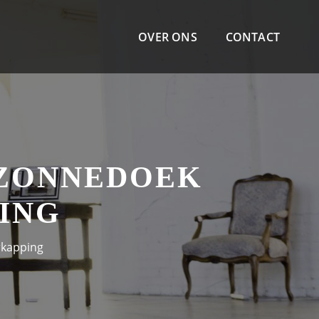
OVER ONS
CONTACT
 ZONNEDOEK
ING
rkapping