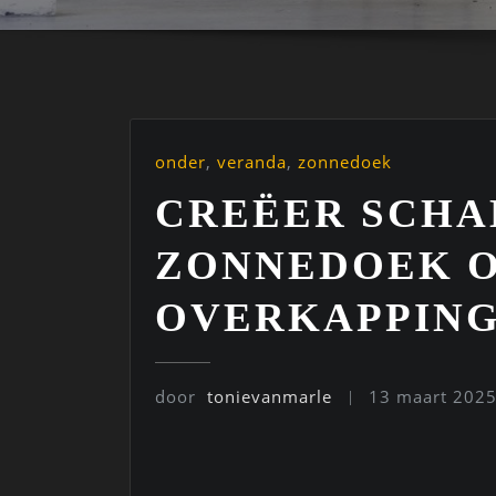
onder
,
veranda
,
zonnedoek
CREËER SCHA
ZONNEDOEK 
OVERKAPPIN
door
tonievanmarle
13 maart 202