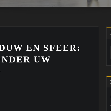
DUW EN SFEER:
ONDER UW
G
5